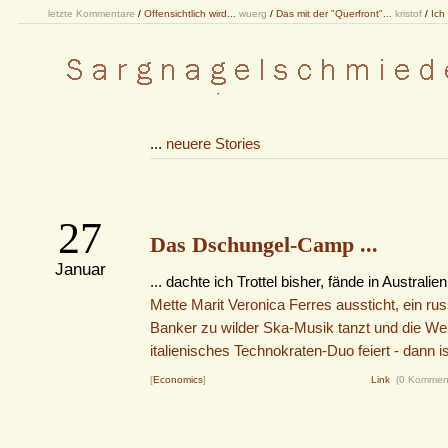
letzte Kommentare
/
Offensichtlich wird...
wuerg
/
Das mit der "Querfront"...
kristof
/
Ich
...
neuere Stories
27
Das Dschungel-Camp ...
Januar
... dachte ich Trottel bisher, fände in Australien
Mette Marit Veronica Ferres aussticht, ein ru
Banker zu wilder Ska-Musik tanzt und die Welt
italienisches Technokraten-Duo feiert - dann i
[
Economics
]
Link
(0 Kommen