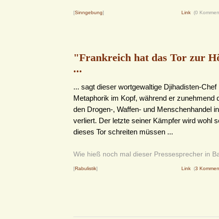
[
Sinngebung
]
Link
(0 Kommen
"Frankreich hat das Tor zur Hö
...
... sagt dieser wortgewaltige Djihadisten-Chef
Metaphorik im Kopf, während er zunehmend di
den Drogen-, Waffen- und Menschenhandel in
verliert. Der letzte seiner Kämpfer wird wohl 
dieses Tor schreiten müssen ...
Wie hieß noch mal dieser Pressesprecher in 
[
Rabulistik
]
Link
(
3 Kommen