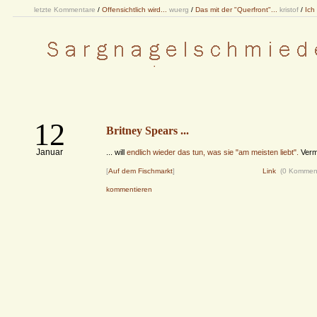
letzte Kommentare
/
Offensichtlich wird...
wuerg
/
Das mit der "Querfront"...
kristof
/
Ich
12
Britney Spears ...
Januar
... will
endlich wieder das tun, was sie "am meisten liebt".
Vermu
[
Auf dem Fischmarkt
]
Link
(0 Kommen
kommentieren