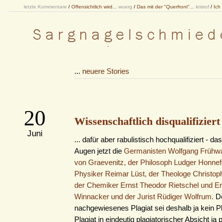
letzte Kommentare
/
Offensichtlich wird...
wuerg
/
Das mit der "Querfront"...
kristof
/
Ich
...
neuere Stories
20
Wissenschaftlich disqualifiziert 
Juni
... dafür aber rabulistisch hochqualifiziert - d
Augen jetzt die
Germanisten Wolfgang Frühwa
von Graevenitz, der Philosoph Ludger Honnefe
Physiker Reimar Lüst, der Theologe Christop
der Chemiker Ernst Theodor Rietschel und E
Winnacker und der Jurist Rüdiger Wolfrum.
De
nachgewiesenes Plagiat sei deshalb ja kein Pla
Plagiat in eindeutig plagiatorischer Absicht ja p