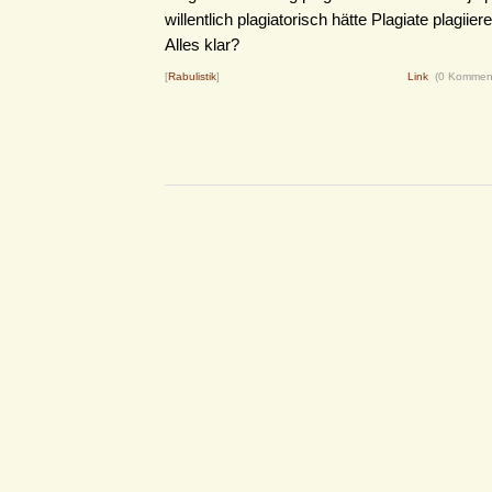
willentlich plagiatorisch hätte Plagiate plagii
Alles klar?
[
Rabulistik
]
Link
(0 Kommen