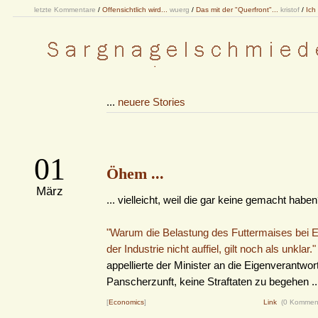
letzte Kommentare
/
Offensichtlich wird...
wuerg
/
Das mit der "Querfront"...
kristof
/
Ich
...
neuere Stories
01
Öhem ...
März
... vielleicht, weil die gar keine gemacht habe
"Warum die Belastung des Futtermaises bei E
der Industrie nicht auffiel, gilt noch als unklar."
appellierte der Minister an die Eigenverantwor
Panscherzunft, keine Straftaten zu begehen ..
[
Economics
]
Link
(0 Kommen