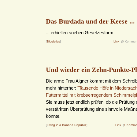
Das Burdada und der Keese ...
... erhielten soeben Gesetzesform.
[
Blogistics
]
Link
(0 Kommen
Und wieder ein Zehn-Punkte-Pl
Die arme Frau Aigner kommt mit dem Schreibe
mehr hinterher:
"Tausende Höfe in Niedersach
Futtermittel mit krebserregendem Schimmelpi
Sie muss jetzt endlich prüfen, ob die Prüfung 
verstärkten Überprüfung eine sinnvolle Maß
könnte.
[
Living in a Banana Republic
]
Link
(
1 Komme