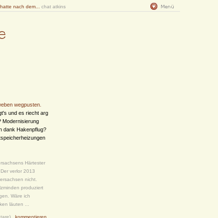
 hatte nach dem...
chat atkins
weben wegpusten.
t's und es riecht arg
? Modernisierung
on dank Hakenpflug?
tspeicherheizungen
ersachsens Härtester
Der verlor 2013
dersachsen nicht.
lzminden produziert
gen. Wäre ich
ken läuten ...
tare)
kommentieren