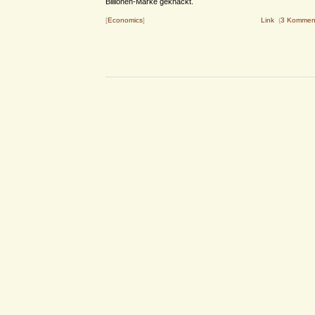
Billionen-Marke geknackt.
[
Economics
]
Link
(
3 Kommen