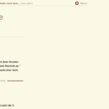
 hatte nach dem...
chat atkins
em Auto-Scooter-
et Rücktritt an."
ohl eher nicht
tare)
kommentieren
 jetzt die 2-