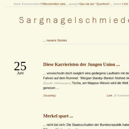
letzte Kommentare
/
Offensichtlich wird...
wuerg
/
Das mit der "Querfront"...
kristof
/
Ich
...
neuere Stories
25
Diese Karrieristen der Jungen Union ...
Juni
... verwechseln doch ewiglich eine gediegene Laufbahn mit d
Fahren auf dem Rummel:
"Morgan-Stanley-Banker Notheis biet
Tscha, am Mappus-Wesen wird die Welt w
(Quelle: Holzhausen)
genesen ...
[
Sozeiitty
]
Link
(0 Kommen
Merkel spart ...
... nicht bei sich: Die Staatsschulden der Bundesrepublik haben