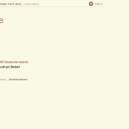
 hatte nach dem...
chat atkins
200 Deutsche nutzen
 voll am Bedarf
tare)
kommentieren