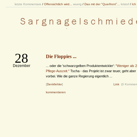
letzte Kommentare
/
Offensichtlich wird...
wuerg
/
Das mit der "Querfront"...
kristof
/
Ich
28
Die Floppies ...
Dezember
... oder die 'schwarzgelben Produktentwickler':
"Weniger als 
Pflege-Auszeit."
Tscha - das Projekt ist zwar teuer, geht aber
vorbei. Wie die ganze Regierung eigentlich ...
[
Denkfehler
]
Link
(0 Kommen
kommentieren