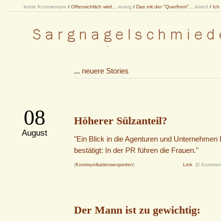
letzte Kommentare
/
Offensichtlich wird...
wuerg
/
Das mit der "Querfront"...
kristof
/
Ich
...
neuere Stories
08
Höherer Sülzanteil?
August
"Ein Blick in die Agenturen und Unternehmen
bestätigt: In der PR führen die Frauen."
[
Kommunikationsexperten
]
Link
(0 Kommen
Der Mann ist zu gewichtig: