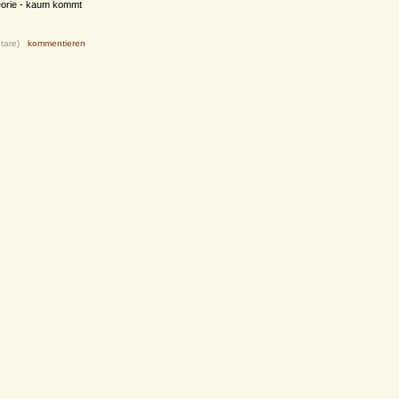
eorie - kaum kommt
.
tare)
kommentieren