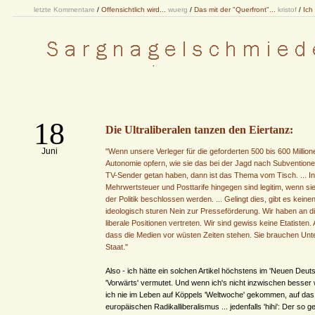
letzte Kommentare
/
Offensichtlich wird...
wuerg
/
Das mit der "Querfront"...
kristof
/
Ich
18
Die Ultraliberalen tanzen den Eiertanz:
Juni
"Wenn unsere Verleger für die geforderten 500 bis 600 Millio
Autonomie opfern, wie sie das bei der Jagd nach Subventionen
TV-Sender getan haben, dann ist das Thema vom Tisch. ... Ind
Mehrwertsteuer und Posttarife hingegen sind legitim, wenn si
der Politik beschlossen werden. ... Gelingt dies, gibt es kei
ideologisch sturen Nein zur Presseförderung. Wir haben an di
liberale Positionen vertreten. Wir sind gewiss keine Etatisten.
dass die Medien vor wüsten Zeiten stehen. Sie brauchen Un
Staat."
Also - ich hätte ein solchen Artikel höchstens im 'Neuen Deut
'Vorwärts' vermutet. Und wenn ich's nicht inzwischen besser
ich nie im Leben auf Köppels 'Weltwoche' gekommen, auf das
europäischen Radikalliberalismus ... jedenfalls 'hihi': Der so 