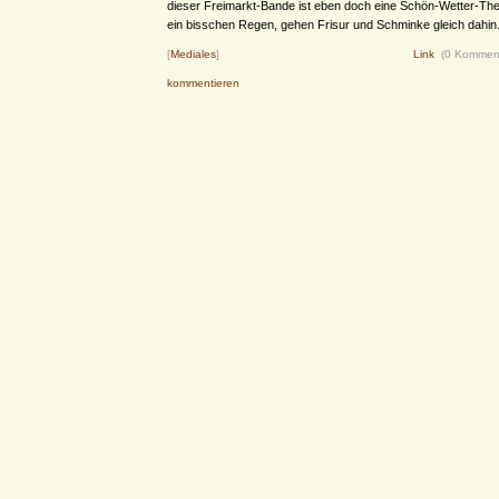
dieser Freimarkt-Bande ist eben doch eine Schön-Wetter-Th
ein bisschen Regen, gehen Frisur und Schminke gleich dahin
[
Mediales
]
Link
(0 Kommen
kommentieren