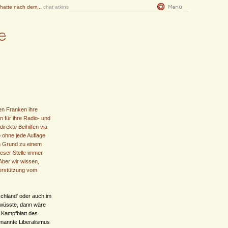
 hatte nach dem...
chat atkins
nen Franken ihre
 für ihre Radio- und
irekte Beihilfen via
e ohne jede Auflage
nen Grund zu einem
eser Stelle immer
 Aber wir wissen,
terstützung vom
schland' oder auch im
 wüsste, dann wäre
 Kampfblatt des
genannte Liberalismus