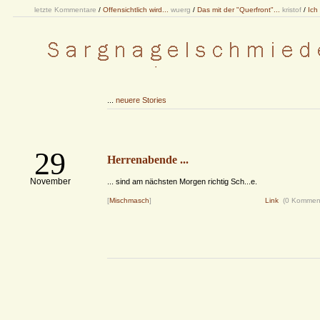
letzte Kommentare
/
Offensichtlich wird...
wuerg
/
Das mit der "Querfront"...
kristof
/
Ich
...
neuere Stories
29
Herrenabende ...
November
... sind am nächsten Morgen richtig Sch...e.
[
Mischmasch
]
Link
(0 Kommen