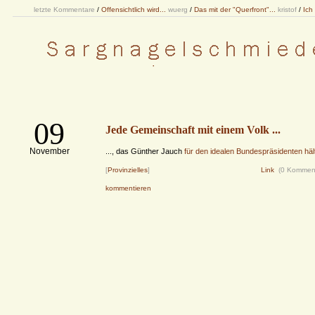
letzte Kommentare
/
Offensichtlich wird...
wuerg
/
Das mit der "Querfront"...
kristof
/
Ich
09
Jede Gemeinschaft mit einem Volk ...
November
..., das Günther Jauch
für den idealen Bundespräsidenten häl
[
Provinzielles
]
Link
(0 Kommen
kommentieren