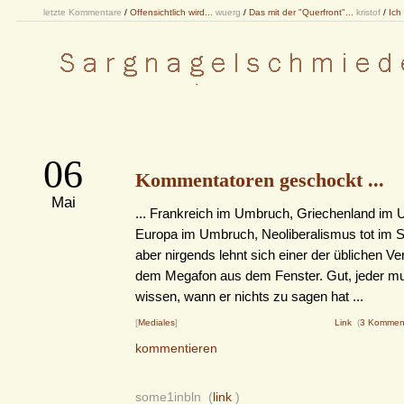
letzte Kommentare
/
Offensichtlich wird...
wuerg
/
Das mit der "Querfront"...
kristof
/
Ich
06
Kommentatoren geschockt ...
Mai
... Frankreich im Umbruch, Griechenland im
Europa im Umbruch, Neoliberalismus tot im S
aber nirgends lehnt sich einer der üblichen Ve
dem Megafon aus dem Fenster. Gut, jeder mu
wissen, wann er nichts zu sagen hat ...
[
Mediales
]
Link
(
3 Kommen
kommentieren
some1inbln (
link
)