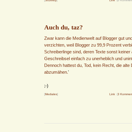
[
Sozeiitty
]
Link
(0 Kommen
Auch du, taz?
Zwar kann die Medienwelt auf Blogger gut un
verzichten, weil Blogger zu 99,9 Prozent verbi
Schreiberlinge sind, deren Texte sonst keiner 
Geschreibsel einfach zu unerheblich und unint
Dennoch hattest du, Tod, kein Recht, die alt
abzumähen.
'
;-)
[
Mediales
]
Link
(
3 Kommen