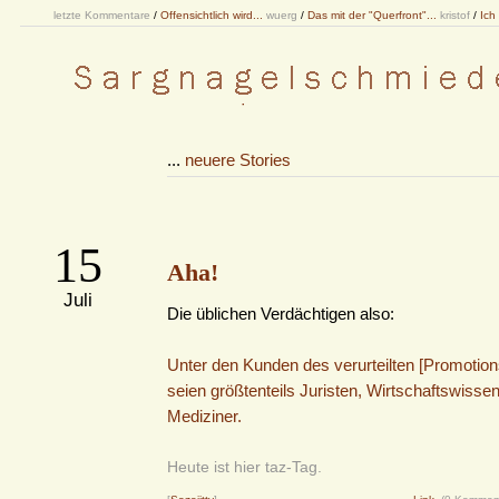
letzte Kommentare
/
Offensichtlich wird...
wuerg
/
Das mit der "Querfront"...
kristof
/
Ich
...
neuere Stories
15
Aha!
Juli
Die üblichen Verdächtigen also:
Unter den Kunden des verurteilten [Promotions
seien größtenteils Juristen, Wirtschaftswisse
Mediziner.
Heute ist hier taz-Tag.