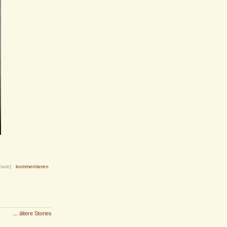
tare)
kommentieren
...
ältere Stories