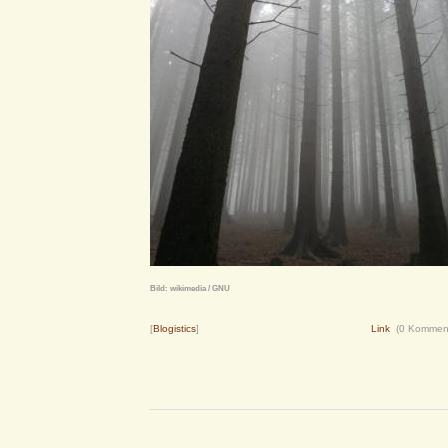
Bild: wikimedia / GNU
[
Blogistics
]
Link
(0 Kommen