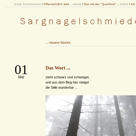
letzte Kommentare
/
Offensichtlich wird...
wuerg
/
Das mit der "Querfront"...
kristof
/
Ich
...
neuere Stories
01
Das Wort ...
Mai
steht schwarz und schweiget,
und aus dem Blog hier steiget
die Stille wunderbar ...