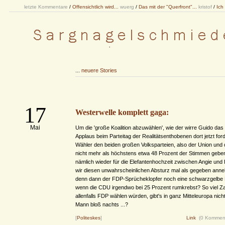
letzte Kommentare
/
Offensichtlich wird...
wuerg
/
Das mit der "Querfront"...
kristof
/
Ich
...
neuere Stories
17
Westerwelle komplett gaga:
Mai
Um die 'große Koalition abzuwählen', wie der wirre Guido da
Applaus beim Parteitag der Realitätsenthobenen dort jetzt for
Wähler den beiden großen Volksparteien, also der Union un
nicht mehr als höchstens etwa 48 Prozent der Stimmen geben
nämlich wieder für die Elefantenhochzeit zwischen Angie und
wir diesen unwahrscheinlichen Absturz mal als gegeben anneh
denn dann der FDP-Sprücheklopfer noch eine schwarzgelbe K
wenn die CDU irgendwo bei 25 Prozent rumkrebst? So viel Za
allenfalls FDP wählen würden, gibt's in ganz Mitteleuropa nic
Mann bloß nachts ...?
[
Politeskes
]
Link
(0 Kommen