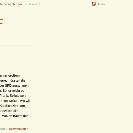
 hatte nach dem...
chat atkins
s unter großem
derte, müssten die
d der SPD zusammen,
. Sonst reicht es
 Frank. Selbst wenn
men wollten, wie will
oalition zimmern,
hnwälte, die
ht. Wovon träumt der
tare)
kommentieren