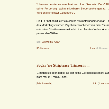
"Überraschender Kurswechsel von Horst Seehofer: Der CSU
seiner Forderung nach unmittelbaren Steuersenkungen ab. ...
Wirtschaftsminister Guttenberg".
Die FDP hat damit jetzt ein echtes 'Alleinstellungsmerkmal'. 
des Marketings würden Psychiater wohl eher von einer 'neuroti
oder einer 'Neoliberalose mit schizoiden Anteilen' reden. Aber 
passenden Wähler ...
Bild:
wikimedia, GNU
[
Politeskes
]
Link
(0 Kommen
Sogar 'ne Striptease-Tänzerin ...
... hatten sie doch dabei! Es gibt keine Gerechtigkeit mehr au
nicht mal im Trallala-Land ...
[
Mischmasch
]
Link
(
1 Komme