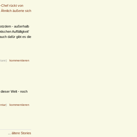
-Chef rückt von
 Ähnlich äußerte sich
Trotzdem - außerhalb
schen Auffälligkeit'
auch dafür gibt es die
tare)
kommentieren
f dieser Welt - noch
ntar
)
kommentieren
...
ältere Stories