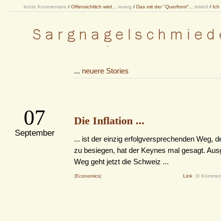
letzte Kommentare
/
Offensichtlich wird...
wuerg
/
Das mit der "Querfront"...
kristof
/
Ich
...
neuere Stories
07
Die Inflation ...
September
... ist der einzig erfolgversprechenden Weg, 
zu besiegen, hat der Keynes mal gesagt. Aus
Weg geht jetzt die Schweiz ...
[
Economics
]
Link
(0 Kommen