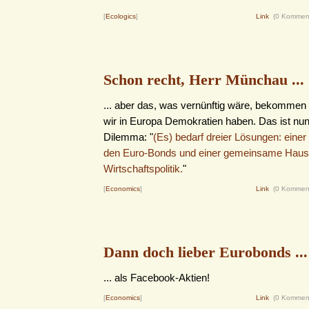
[
Ecologics
]
Link
(0 Kommen
Schon recht, Herr Münchau ...
... aber das, was vernünftig wäre, bekommen w
wir in Europa Demokratien haben. Das ist nu
Dilemma: "
(Es) bedarf dreier Lösungen: eine
den Euro-Bonds und einer gemeinsame Haush
Wirtschaftspolitik.
"
[
Economics
]
Link
(0 Kommen
Dann doch lieber Eurobonds ...
... als Facebook-Aktien!
[
Economics
]
Link
(0 Kommen