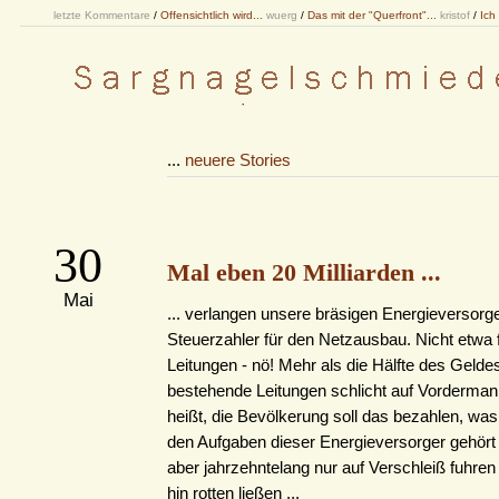
letzte Kommentare
/
Offensichtlich wird...
wuerg
/
Das mit der "Querfront"...
kristof
/
Ich
...
neuere Stories
30
Mal eben 20 Milliarden ...
Mai
... verlangen unsere bräsigen Energieversor
Steuerzahler für den Netzausbau. Nicht etwa 
Leitungen - nö! Mehr als die Hälfte des Geldes
bestehende Leitungen schlicht auf Vorderman
heißt, die Bevölkerung soll das bezahlen, was 
den Aufgaben dieser Energieversorger gehört 
aber jahrzehntelang nur auf Verschleiß fuhren
hin rotten ließen ...