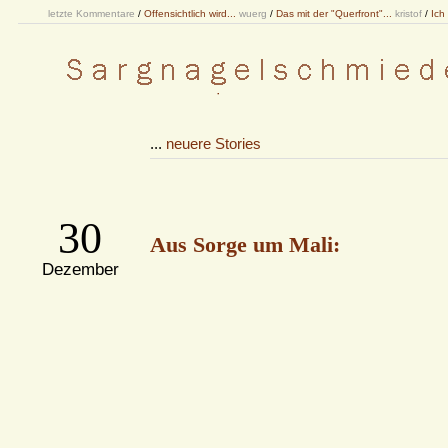
letzte Kommentare
/
Offensichtlich wird...
wuerg
/
Das mit der "Querfront"...
kristof
/
Ich
...
neuere Stories
30
Aus Sorge um Mali:
Dezember