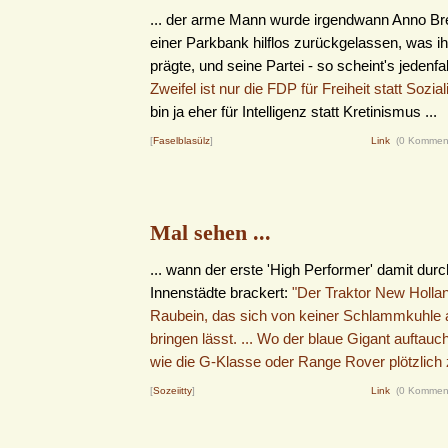
... der arme Mann wurde irgendwann Anno Br
einer Parkbank hilflos zurückgelassen, was ih
prägte, und seine Partei - so scheint's jedenfal
Zweifel ist nur die FDP für Freiheit statt Sozia
bin ja eher für Intelligenz statt Kretinismus ...
[
Faselblasülz
]
Link
(0 Kommen
Mal sehen ...
... wann der erste 'High Performer' damit dur
Innenstädte brackert:
"Der Traktor New Hollan
Raubein, das sich von keiner Schlammkuhle 
bringen lässt. ... Wo der blaue Gigant auftauc
wie die G-Klasse oder Range Rover plötzlich z
[
Sozeiitty
]
Link
(0 Kommen