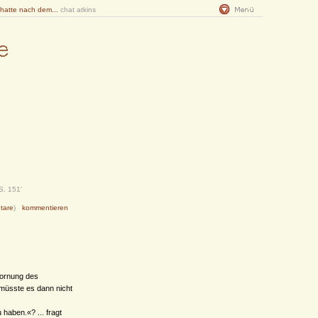
 hatte nach dem...
chat atkins
S. 151'
tare
)
kommentieren
lhornung des
 müsste es dann nicht
 haben.«? ... fragt