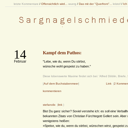
letzte Kommentare
/
Offensichtlich wird...
wuerg
/
Das mit der "Querfront"...
kristof
/
Ich
14
Kampf dem Pathos:
Februar
"Lebe, wie du, wenn Du stirbst,
wünsche wohl gespeist zu haben."
Diese lobenswerte Maxime findet sich bei: 'Alfred Döblin, Briefe, 
[
Auf dem Buchstabenmeer
]
Link
(
2 Kommen
kommentieren
stefanolix
(
link
)
Bist Du ganz sicher? Soviel verstehe ich: es soll eine Verbal
bekannten Zitats von Christian Fürchtegott Gellert sein. Aber
wenigstens heißen:
»Speise, wie du, wenn du stirbst, wünschen wirst, gespeist zu