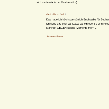
sich stefanolix in der Fastenzeit ;-)
chat atkins
(
link
)
Das habe ich höchstpersönlich Buchstabe für Buchst
ich sehe das eher als Dada, als ein ebenso sinnfreie
Manifest GEGEN solche 'Memento mori' ...
kommentieren