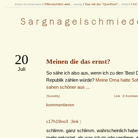
letzte Kommentare
/
Offensichtlich wird...
wuerg
/
Das mit der "Querfront"...
kristof
/
Ich
20
Meinen die das ernst?
Juli
So sähe ich also aus, wenn ich zu den 'Best 
Republik zählen würde?
Meine Oma hatte Sof
sahen schöner aus ...
[
Sozeiitty
]
Link
(
3 Kommen
kommentieren
c17h19no3
(
link
)
schlimm. ganz schlimm. wahrscheinlich habe
mehr gekostet, als was ich im jahr verdiene.