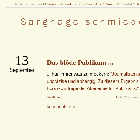
letzte Kommentare
/
Offensichtlich wird...
wuerg
/
Das mit der "Querfront"...
kristof
/
Ich
13
Das blöde Publikum ...
September
... hat immer was zu meckern:
"Journalisten s
unpräzise und abhängig. Zu diesem Ergebnis
Forsa-Umfrage der Akademie für Publizistik."
[
Mediales
]
Link
(0 Kommen
kommentieren