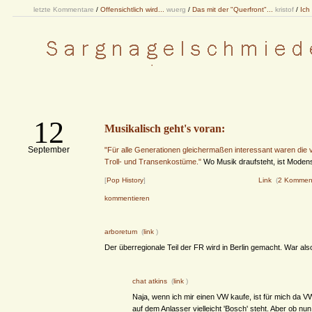
letzte Kommentare
/
Offensichtlich wird...
wuerg
/
Das mit der "Querfront"...
kristof
/
Ich
12
Musikalisch geht's voran:
September
"Für alle Generationen gleichermaßen interessant waren die vie
Troll- und Transenkostüme."
Wo Musik draufsteht, ist Modens
[
Pop History
]
Link
(
2 Kommen
kommentieren
arboretum
(
link
)
Der überregionale Teil der FR wird in Berlin gemacht. War als
chat atkins
(
link
)
Naja, wenn ich mir einen VW kaufe, ist für mich da V
auf dem Anlasser vielleicht 'Bosch' steht. Aber ob n