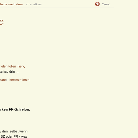
 hatte nach dem...
chat atkins
len tollen Tier-,
chau drin ...
tare
)
kommentieren
o kein FR-Schreiber.
W drin, selbst wenn
un BZ oder FR - was