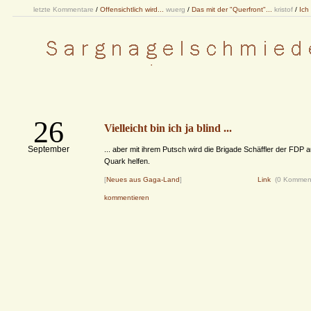
letzte Kommentare
/
Offensichtlich wird...
wuerg
/
Das mit der "Querfront"...
kristof
/
Ich
26
Vielleicht bin ich ja blind ...
September
... aber mit ihrem Putsch wird die Brigade Schäffler der FDP
Quark helfen.
[
Neues aus Gaga-Land
]
Link
(0 Kommen
kommentieren