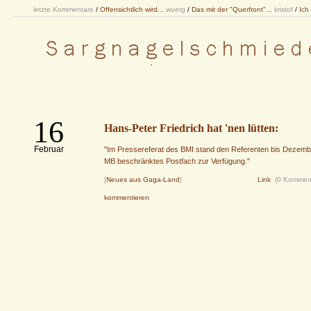
letzte Kommentare
/
Offensichtlich wird...
wuerg
/
Das mit der "Querfront"...
kristof
/
Ich
16
Hans-Peter Friedrich hat 'nen lütten:
Februar
"Im Pressereferat des BMI stand den Referenten bis Dezembe
MB beschränktes Postfach zur Verfügung."
[
Neues aus Gaga-Land
]
Link
(0 Kommen
kommentieren