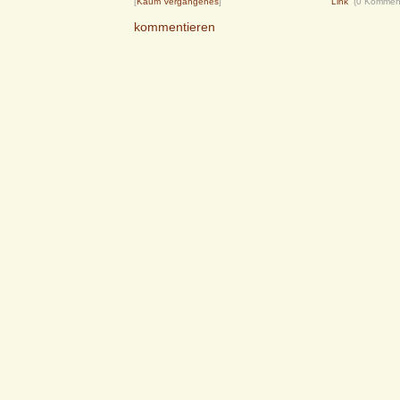
[
Kaum Vergangenes
]
Link
(0 Kommen
kommentieren