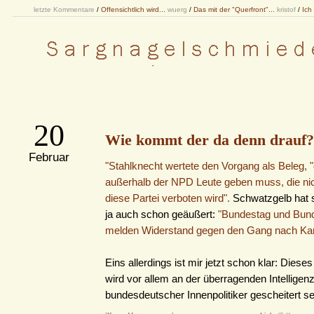
letzte Kommentare
/
Offensichtlich wird...
wuerg
/
Das mit der "Querfront"...
kristof
/
Ich
20
Wie kommt der da denn drauf?
Februar
"Stahlknecht wertete den Vorgang als Beleg, 
außerhalb der NPD Leute geben muss, die nic
diese Partei verboten wird".
Schwatzgelb hat s
ja auch schon geäußert:
"Bundestag und Bun
melden Widerstand gegen den Gang nach Kar
Eins allerdings ist mir jetzt schon klar: Dies
wird vor allem an der überragenden Intelligen
bundesdeutscher Innenpolitiker gescheitert sei