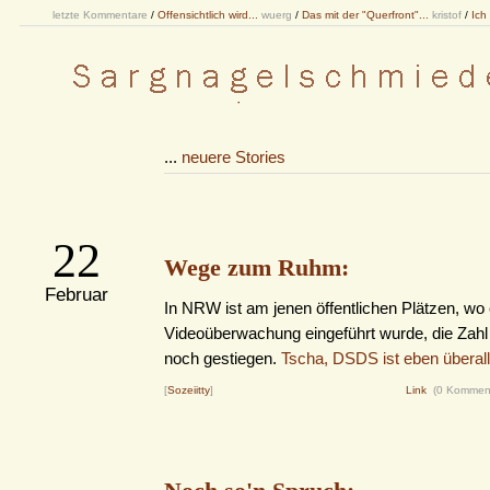
letzte Kommentare
/
Offensichtlich wird...
wuerg
/
Das mit der "Querfront"...
kristof
/
Ich
...
neuere Stories
22
Wege zum Ruhm:
Februar
In NRW ist am jenen öffentlichen Plätzen, wo 
Videoüberwachung eingeführt wurde, die Zahl 
noch gestiegen.
Tscha, DSDS ist eben überall 
[
Sozeiitty
]
Link
(0 Kommen