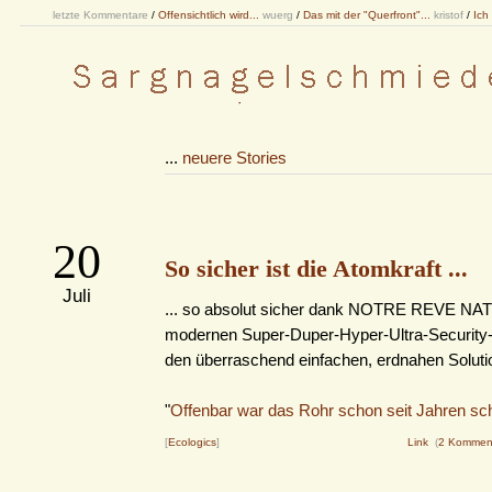
letzte Kommentare
/
Offensichtlich wird...
wuerg
/
Das mit der "Querfront"...
kristof
/
Ich
...
neuere Stories
20
So sicher ist die Atomkraft ...
Juli
... so absolut sicher dank NOTRE REVE NAT
modernen Super-Duper-Hyper-Ultra-Security-
den überraschend einfachen, erdnahen Soluti
"
Offenbar war das Rohr schon seit Jahren sc
[
Ecologics
]
Link
(
2 Kommen