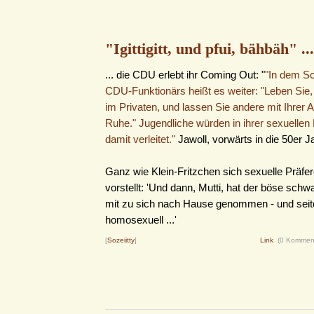
"Igittigitt, und pfui, bähbäh" ...
... die CDU erlebt ihr Coming Out: "
"In dem S
CDU-Funktionärs heißt es weiter: "Leben Sie, 
im Privaten, und lassen Sie andere mit Ihrer A
Ruhe." Jugendliche würden in ihrer sexuelle
damit verleitet."
Jawoll, vorwärts in die 50er J
Ganz wie Klein-Fritzchen sich sexuelle Präfe
vorstellt: 'Und dann, Mutti, hat der böse sc
mit zu sich nach Hause genommen - und seit
homosexuell ...'
[
Sozeiitty
]
Link
(0 Kommen