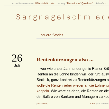
letzte Kommentare
/
Offensichtlich wird...
wuerg
/
Das mit der "Querfront"...
kristof
/
Ich
...
neuere Stories
26
Rentenkürzungen also ...
Juli
... wer wie unser Jahrhundertgenie Rainer Brü
Renten an die Löhne binden will, der ruft, ausw
Statistik, ganz konkret zu Rentenkürzungen a
wolle die Renten lieber wieder an die Lohnent
koppeln.
Wie wäre es denn, die Renten an die
der Saläre von Bankern und Managern zu ko
[
Sozeiitty
]
Link
(0 Kommen