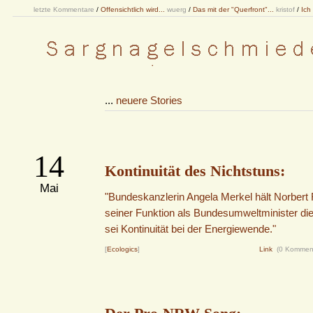
letzte Kommentare
/
Offensichtlich wird...
wuerg
/
Das mit der "Querfront"...
kristof
/
Ich
...
neuere Stories
14
Kontinuität des Nichtstuns:
Mai
"Bundeskanzlerin Angela Merkel hält Norbert 
seiner Funktion als Bundesumweltminister die
sei Kontinuität bei der Energiewende."
[
Ecologics
]
Link
(0 Kommen