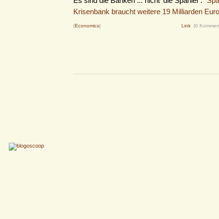
Es sind die Banken ... nicht 'die Spanier':
"Spa
Krisenbank braucht weitere 19 Milliarden Euro
[
Economics
]
Link
(0 Kommen