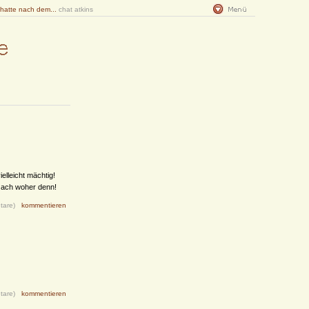
 hatte nach dem...
chat atkins
vielleicht mächtig!
, ach woher denn!
tare)
kommentieren
tare)
kommentieren