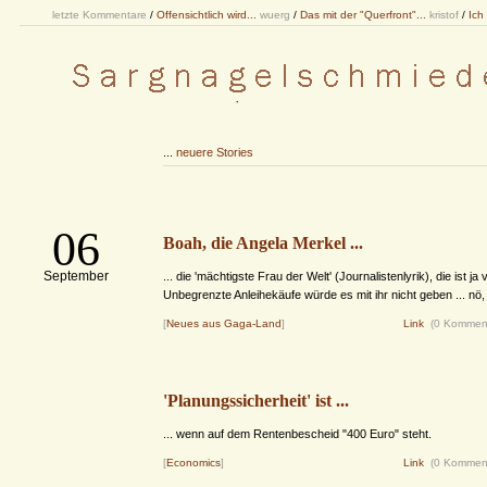
letzte Kommentare
/
Offensichtlich wird...
wuerg
/
Das mit der "Querfront"...
kristof
/
Ich
...
neuere Stories
06
Boah, die Angela Merkel ...
September
... die 'mächtigste Frau der Welt' (Journalistenlyrik), die ist ja 
Unbegrenzte Anleihekäufe würde es mit ihr nicht geben ... nö
[
Neues aus Gaga-Land
]
Link
(0 Kommen
'Planungssicherheit' ist ...
... wenn auf dem Rentenbescheid "400 Euro" steht.
[
Economics
]
Link
(0 Kommen