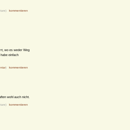
tare)
kommentieren
irrt, wo es weder Weg
h habe einfach
ntar
)
kommentieren
ften wohl auch nicht.
tare)
kommentieren