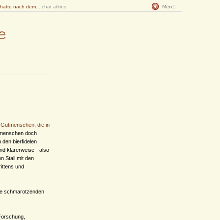
 hatte nach dem...
chat atkins
 Gutmenschen, die in
tmenschen doch
 den bierfidelen
d klarerweise - also
n Stall mit den
ittens und
die schmarotzenden
 Forschung,