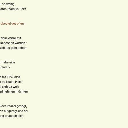
- so wenig
eren Event in Felix
bbeutel getroffen,
dem Vorfall mit
geschossen worden."
sich, es geht schon
r habe eine
Notarzt?
te die FPÖ eine
 zu lesen, Herr
n sich da wohl
hied nehmen möchten
 der Polizei gesagt,
ch aufgeregt und sei
ng erlauben sich