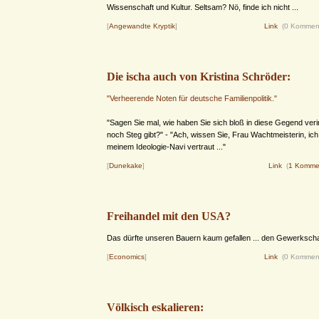
Wissenschaft und Kultur. Seltsam? Nö, finde ich nicht ...
[
Angewandte Kryptik
]
Link
(0 Kommen
Die ischa auch von Kristina Schröder:
"Verheerende Noten für deutsche Familienpolitik."
"Sagen Sie mal, wie haben Sie sich bloß in diese Gegend ver
noch Steg gibt?" - "Ach, wissen Sie, Frau Wachtmeisterin, ic
meinem Ideologie-Navi vertraut ..."
[
Dunekake
]
Link
(
1 Komme
Freihandel mit den USA?
Das dürfte unseren Bauern kaum gefallen ... den Gewerkscha
[
Economics
]
Link
(0 Kommen
Völkisch eskalieren: