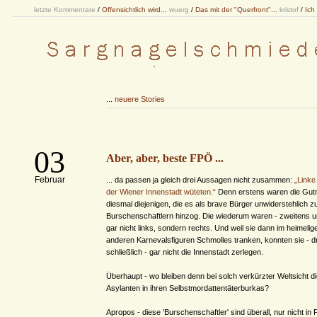
letzte Kommentare
/
Offensichtlich wird...
wuerg
/
Das mit der "Querfront"...
kristof
/
Ich
...
neuere Stories
03
Aber, aber, beste FPÖ ...
Februar
... da passen ja gleich drei Aussagen nicht zusammen:
„Linke
der Wiener Innenstadt wüteten.“
Denn erstens waren die Gu
diesmal diejenigen, die es als brave Bürger unwiderstehlich zu
Burschenschaftlern hinzog. Die wiederum waren - zweitens un
gar nicht links, sondern rechts. Und weil sie dann im heimelige
anderen Karnevalsfiguren Schmolles tranken, konnten sie - dr
schließlich - gar nicht die Innenstadt zerlegen.
Überhaupt - wo bleiben denn bei solch verkürzter Weltsicht 
Asylanten in ihren Selbstmordattentäterburkas?
Apropos - diese 'Burschenschaftler' sind überall, nur nicht in