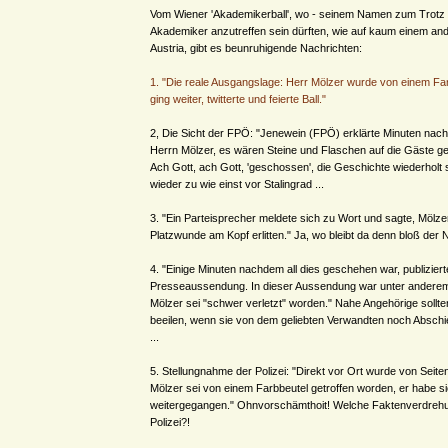
Vom Wiener 'Akademikerball', wo - seinem Namen zum Trotz 
Akademiker anzutreffen sein dürften, wie auf kaum einem and
Austria, gibt es beunruhigende Nachrichten:
1. "Die reale Ausgangslage: Herr Mölzer wurde von einem Far
ging weiter, twitterte und feierte Ball."
2, Die Sicht der FPÖ: "Jenewein (FPÖ) erklärte Minuten nach 
Herrn Mölzer, es wären Steine und Flaschen auf die Gäste 
Ach Gott, ach Gott, 'geschossen', die Geschichte wiederholt 
wieder zu wie einst vor Stalingrad ...
3. "Ein Parteisprecher meldete sich zu Wort und sagte, Mölze
Platzwunde am Kopf erlitten." Ja, wo bleibt da denn bloß der 
4. "Einige Minuten nachdem all dies geschehen war, publizier
Presseaussendung. In dieser Aussendung war unter anderem
Mölzer sei "schwer verletzt" worden." Nahe Angehörige sollte
beeilen, wenn sie von dem geliebten Verwandten noch Absc
...
5. Stellungnahme der Polizei: "Direkt vor Ort wurde von Seiten
Mölzer sei von einem Farbbeutel getroffen worden, er habe si
weitergegangen." Ohnvorschämthoit! Welche Faktenverdrehu
Polizei?!