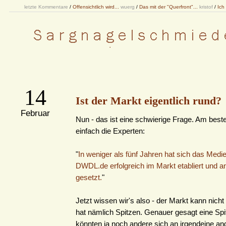
letzte Kommentare
/
Offensichtlich wird...
wuerg
/
Das mit der "Querfront"...
kristof
/
Ich
14
Ist der Markt eigentlich rund?
Februar
Nun - das ist eine schwierige Frage. Am beste
einfach die Experten:
"
In weniger als fünf Jahren hat sich das Med
DWDL.de erfolgreich im Markt etabliert und a
gesetzt.
"
Jetzt wissen wir's also - der Markt kann nicht 
hat nämlich Spitzen. Genauer gesagt eine Spi
könnten ja noch andere sich an irgendeine an