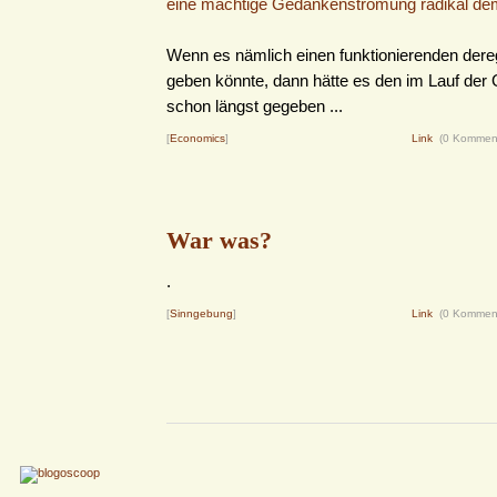
eine mächtige Gedankenströmung radikal deme
Wenn es nämlich einen funktionierenden dere
geben könnte, dann hätte es den im Lauf der
schon längst gegeben ...
[
Economics
]
Link
(0 Kommen
War was?
.
[
Sinngebung
]
Link
(0 Kommen