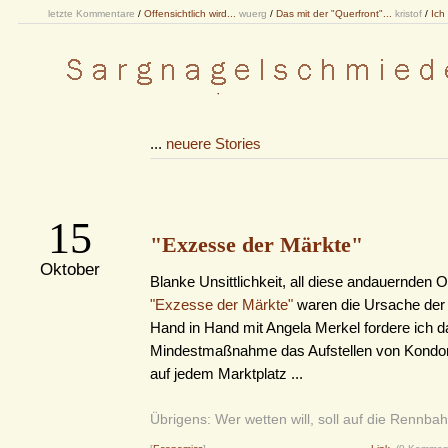
letzte Kommentare
/
Offensichtlich wird...
wuerg
/
Das mit der "Querfront"...
kristof
/
Ich
...
neuere Stories
15
"Exzesse der Märkte"
Oktober
Blanke Unsittlichkeit, all diese andauernden 
"Exzesse der Märkte"
waren die Ursache der 
Hand in Hand mit Angela Merkel fordere ich d
Mindestmaßnahme das Aufstellen von Kond
auf jedem Marktplatz ...
Übrigens: Wer wetten will, soll auf die Rennbah