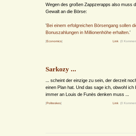
Wegen des großen Zappzerapps also muss d
Gewalt an die Börse:
'
Bei einem erfolgreichen Börsengang sollen di
Bonuszahlungen in Millionenhöhe erhalten.
'
[
Economics
]
Link
(0 Kommen
Sarkozy ...
... scheint der einzige zu sein, der derzeit no
einen Plan hat. Und das sage ich, obwohl ich 
immer an Louis de Funès denken muss ...
[
Politeskes
]
Link
(0 Kommen