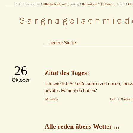
letzte Kommentare
/
Offensichtlich wird...
wuerg
/
Das mit der "Querfront"...
kristof
/
Ich
...
neuere Stories
26
Zitat des Tages:
Oktober
'
Um wirklich Scheiße sehen zu können, müss
privates Fernsehen haben.
'
[
Mediales
]
Link
(
3 Kommen
Alle reden übers Wetter ...