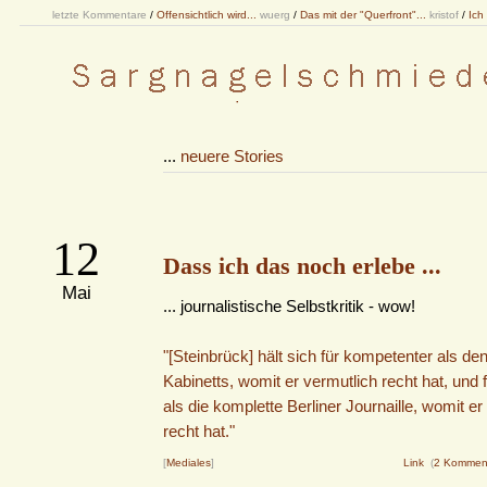
letzte Kommentare
/
Offensichtlich wird...
wuerg
/
Das mit der "Querfront"...
kristof
/
Ich
...
neuere Stories
12
Dass ich das noch erlebe ...
Mai
... journalistische Selbstkritik - wow!
"[Steinbrück] hält sich für kompetenter als de
Kabinetts, womit er vermutlich recht hat, und fü
als die komplette Berliner Journaille, womit er
recht hat."
[
Mediales
]
Link
(
2 Kommen