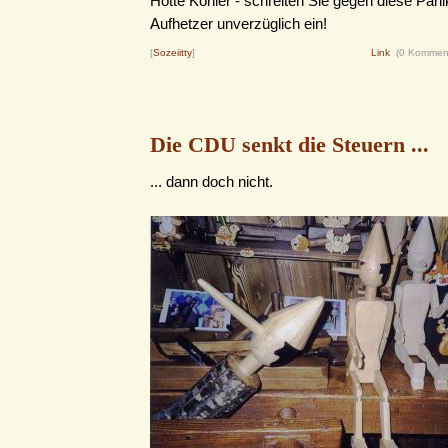
Hotte Köhler - schreiten Sie gegen diese Pa
Aufhetzer unverzüglich ein!
[
Sozeiitty
]
Link
(0 Kommen
Die CDU senkt die Steuern ...
... dann doch nicht.