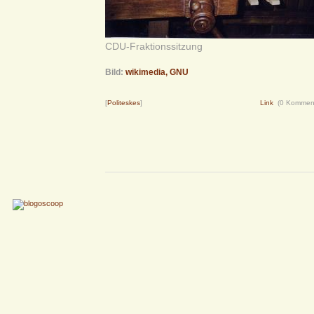
CDU-Fraktionssitzung
Bild:
wikimedia, GNU
[
Politeskes
]
Link
(0 Kommen