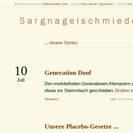
letzte Kommentare
/
Offensichtlich wird...
wuerg
/
Das mit der "Querfront"...
kristof
/
Ich
...
neuere Stories
10
Generation Doof
Juli
Den merkbefreiten Generationen-Klempnern 
etwas ins Stammbuch geschrieben.
Drüben im
[
Blogistics
]
Link
(0 Kommen
Unsere Placebo-Gesetze ...