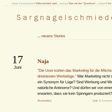
letzte Kommentare
/
Offensichtlich wird...
wuerg
/
Das mit der "Querfront"...
kristof
/
Ich
...
neuere Stories
17
Naja
Juni
"Die User kürten das Marketing für die Milchs
dreistesten Werbelüge."
War Marketing nicht
ein Synonym für Lüge? Sind Werbung und Wah
natürliche Antinome? Und dürfen wir von eine
erwarten, dass sie kein Spinngarn produziert?
[
Economics
]
Link
(0 Kommen