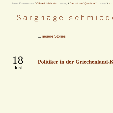
letzte Kommentare
/
Offensichtlich wird...
wuerg
/
Das mit der "Querfront"...
kristof
/
Ich
...
neuere Stories
18
Politiker in der Griechenland-K
Juni