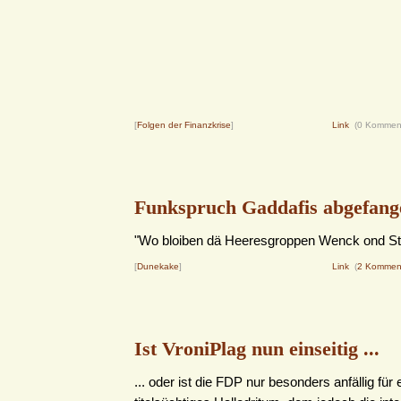
[
Folgen der Finanzkrise
]
Link
(0 Kommen
Funkspruch Gaddafis abgefang
"Wo bloiben dä Heeresgroppen Wenck ond St
[
Dunekake
]
Link
(
2 Kommen
Ist VroniPlag nun einseitig ...
... oder ist die FDP nur besonders anfällig für 