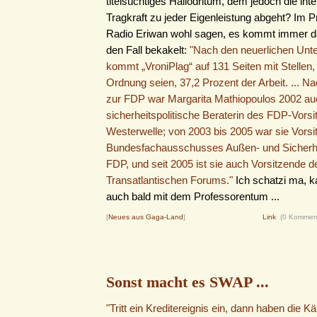
titelsüchtiges Hallodritum, dem jedoch die intel
Tragkraft zu jeder Eigenleistung abgeht? Im Pr
Radio Eriwan wohl sagen, es kommt immer da
den Fall bekakelt:
"Nach den neuerlichen Unt
kommt „VroniPlag“ auf 131 Seiten mit Stellen, 
Ordnung seien, 37,2 Prozent der Arbeit. ... Nac
zur FDP war Margarita Mathiopoulos 2002 au
sicherheitspolitische Beraterin des FDP-Vors
Westerwelle; von 2003 bis 2005 war sie Vors
Bundesfachausschusses Außen- und Sicherhei
FDP, und seit 2005 ist sie auch Vorsitzende d
Transatlantischen Forums."
Ich schatzi ma, k
auch bald mit dem Professorentum ...
[
Neues aus Gaga-Land
]
Link
(0 Kommen
Sonst macht es SWAP ...
"Tritt ein Kreditereignis ein, dann haben die 