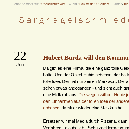
letzte Kommentare
/
Offensichtlich wird...
wuerg
/
Das mit der "Querfront"...
kristof
/
Ich
22
Hubert Burda will den Kommu
Juli
Da gibt es eine Firma, die eine ganz tolle Ges
hatte. Und der Onkel Hubie nebenan, der hatt
tolle Idee. Der hat nur seinen Markwort. Der a
schon etwas angegangen - und sieht auch gar
eine Melkkuh aus.
Deswegen will der Hubie j
den Einnahmen aus der tollen Idee der ander
abhaben,
damit er wieder eine Melkkuh hat.
Ersetzen wir mal Media durch Pizzeria, dann 
Verfahren - glaube ich - Schutzgelderpressu