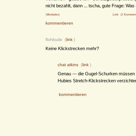
nicht bezahlt, dann ... tscha, gute Frage: Wa
[
Mediales
]
Link
(
2 Kommen
kommentieren
flohbude (
link
)
Keine Klickstrecken mehr?
chat atkins
(
link
)
Genau --- die Gugel-Schurken müssen 
Hubies Stretch-Klickstrecken verzichte
kommentieren