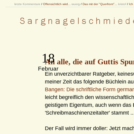
letzte Kommentare
/
Offensichtlich wird...
wuerg
/
Das mit der "Querfront"...
kristof
/
Ich
18
An alle, die auf Guttis Sp
Februar
Ein unverzichtbarer Ratgeber, keine
meiner Zeit das folgende Büchlein a
Bangen: Die schriftliche Form germani
leicht begreiflich den wissenschaftl
geistigem Eigentum, auch wenn das 
'Schreibmaschinenzeitalter' stammt ..
Der Fall wird immer doller: Jetzt mach