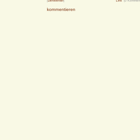
[
Denkfehler
]
Link
(0 Kommen
kommentieren