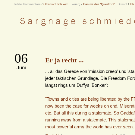
letzte Kommentare
/
Offensichtlich wird...
wuerg
/
Das mit der "Querfront"...
kristof
/
Ich
06
Er ja recht ...
Juni
... all das Gerede von 'mission creep' und 'st
jeder faktischen Grundlage. Die Freedom For
längst rings um Duffys 'Bonker':
"Towns and cities are being liberated by the F
now been the case for weeks on end. Miserata
etc. But all this during a stalemate. So Gaddaf
running away from a stalemate. This stalemat
most powerful army the world has ever seen.