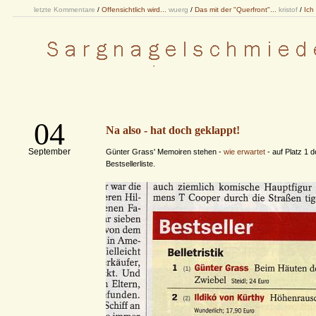
letzte Kommentare
/
Offensichtlich wird...
wuerg
/
Das mit der "Querfront"...
kristof
/
Ich
04
Na also - hat doch geklappt!
September
Günter Grass' Memoiren stehen -
wie erwartet
- auf Platz 1 d
Bestsellerliste.