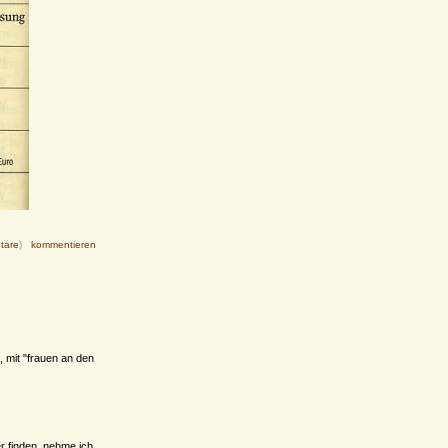
tare
)
kommentieren
 mit "frauen an den
r finden, nehme ich