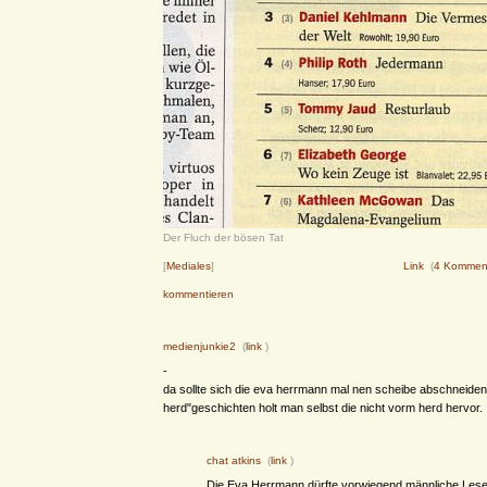
Der Fluch der bösen Tat
[
Mediales
]
Link
(
4 Kommen
kommentieren
medienjunkie2
(
link
)
-
da sollte sich die eva herrmann mal nen scheibe abschneiden,
herd"geschichten holt man selbst die nicht vorm herd hervor.
chat atkins
(
link
)
Die Eva Herrmann dürfte vorwiegend männliche Lese