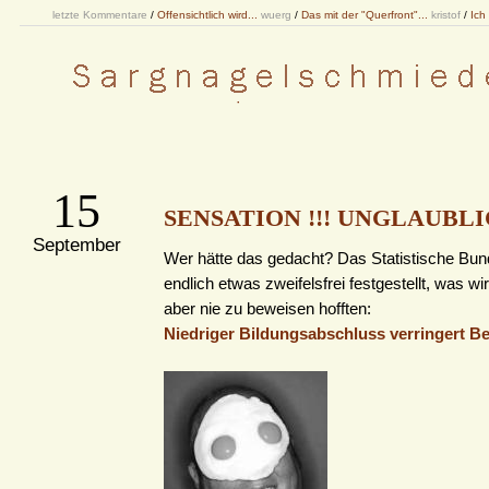
letzte Kommentare
/
Offensichtlich wird...
wuerg
/
Das mit der "Querfront"...
kristof
/
Ich
15
SENSATION !!! UNGLAUBLIC
September
Wer hätte das gedacht? Das Statistische Bu
endlich etwas zweifelsfrei festgestellt, was wi
aber nie zu beweisen hofften:
Niedriger Bildungsabschluss verringert B