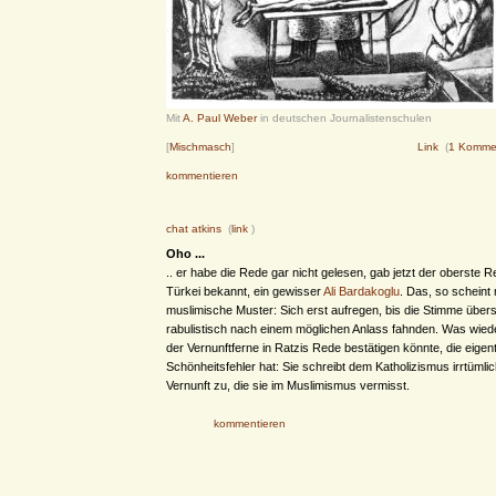
Mit
A. Paul Weber
in deutschen Journalistenschulen
[
Mischmasch
]
Link
(
1 Komme
kommentieren
chat atkins
(
link
)
Oho ...
.. er habe die Rede gar nicht gelesen, gab jetzt der oberste 
Türkei bekannt, ein gewisser
Ali Bardakoglu
. Das, so scheint m
muslimische Muster: Sich erst aufregen, bis die Stimme über
rabulistisch nach einem möglichen Anlass fahnden. Was wie
der Vernunftferne in Ratzis Rede bestätigen könnte, die eigent
Schönheitsfehler hat: Sie schreibt dem Katholizismus irrtümli
Vernunft zu, die sie im Muslimismus vermisst.
kommentieren