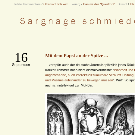
letzte Kommentare
/
Offensichtlich wird...
wuerg
/
Das mit der "Querfront"...
kristof
/
Ich
16
Mit dem Papst an der Spitze ...
September
... verspürt auch der deutsche Journalist plötzlich jenes Rück
Karikaturenstreit noch nicht einmal vermisste: "
Wahrheit und Kl
angemessene, auch intellektuell zumutbare Vernunft-Haltung, 
und Muslime aufeinander zu bewegen müssen
". Wuff! So spir
auch ich intellektuell zur Mut-Bar.