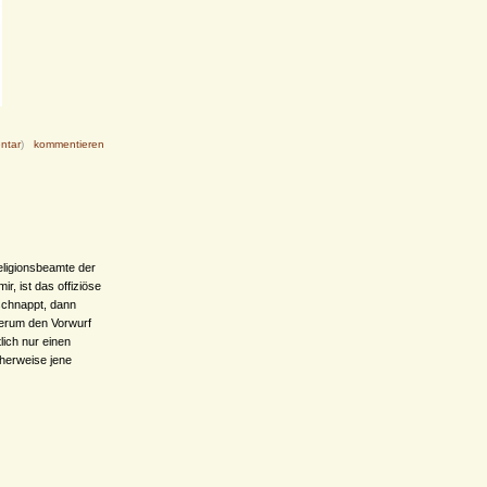
ntar
)
kommentieren
Religionsbeamte der
ir, ist das offiziöse
schnappt, dann
derum den Vorwurf
lich nur einen
cherweise jene