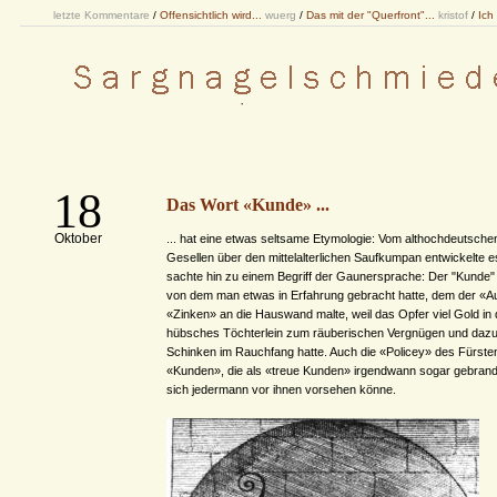
letzte Kommentare
/
Offensichtlich wird...
wuerg
/
Das mit der "Querfront"...
kristof
/
Ich
18
Das Wort «Kunde» ...
Oktober
... hat eine etwas seltsame Etymologie: Vom althochdeutsch
Gesellen über den mittelalterlichen Saufkumpan entwickelte es
sachte hin zu einem Begriff der Gaunersprache: Der "Kunde"
von dem man etwas in Erfahrung gebracht hatte, dem der «
«Zinken» an die Hauswand malte, weil das Opfer viel Gold in 
hübsches Töchterlein zum räuberischen Vergnügen und daz
Schinken im Rauchfang hatte. Auch die «Policey» des Fürsten
«Kunden», die als «treue Kunden» irgendwann sogar gebran
sich jedermann vor ihnen vorsehen könne.