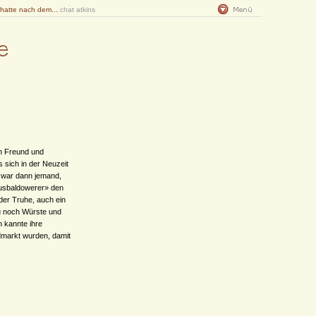
 hatte nach dem...
chat atkins
en Freund und
 sich in der Neuzeit
 war dann jemand,
Ausbaldowerer» den
der Truhe, auch ein
u noch Würste und
 kannte ihre
dmarkt wurden, damit