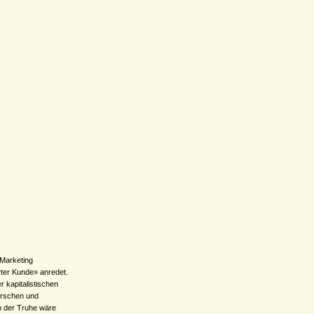
Marketing
rter Kunde» anredet.
 kapitalistischen
orschen und
n der Truhe wäre