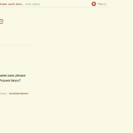
 hatte nach dem...
chat atkins
artei
sans phrase
Prozent hinzu?
tare)
kommentieren