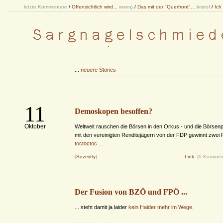
letzte Kommentare
/
Offensichtlich wird...
wuerg
/
Das mit der "Querfront"...
kristof
/
Ich
...
neuere Stories
11
Demoskopen besoffen?
Oktober
Weltweit rauschen die Börsen in den Orkus - und die Börsenp
mit den vereinigten Renditejägern von der FDP gewinnt zwei 
toctoctoc ...
[
Sozeiitty
]
Link
(0 Kommen
Der Fusion von BZÖ und FPÖ ...
... steht damit ja laider
kein Haider mehr im Wege
.