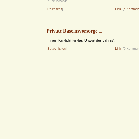
*duckundweg*
[
Politeskes
]
Link
(
6 Kommen
Private Daseinsvorsorge ...
... mein Kandidat für das 'Unwort des Jahres'.
[
Sprachliches
]
Link
(0 Kommen