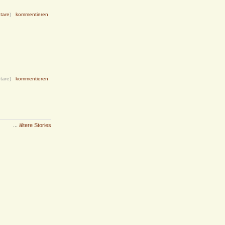
tare
)
kommentieren
tare)
kommentieren
...
ältere Stories