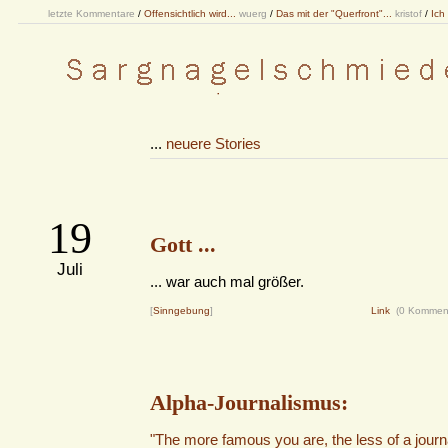
letzte Kommentare
/
Offensichtlich wird...
wuerg
/
Das mit der "Querfront"...
kristof
/
Ich
...
neuere Stories
19
Gott ...
Juli
... war auch mal größer.
[
Sinngebung
]
Link
(0 Kommen
Alpha-Journalismus:
"The more famous you are, the less of a journa