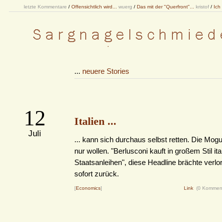
letzte Kommentare
/
Offensichtlich wird...
wuerg
/
Das mit der "Querfront"...
kristof
/
Ich
...
neuere Stories
12
Italien ...
Juli
... kann sich durchaus selbst retten. Die Mo
nur wollen. "Berlusconi kauft in großem Stil it
Staatsanleihen", diese Headline brächte verl
sofort zurück.
[
Economics
]
Link
(0 Kommen