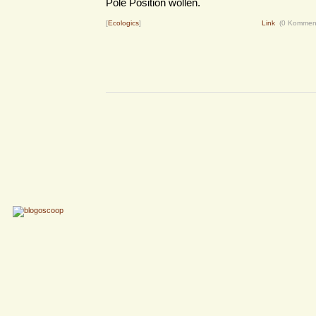
Pole Position wollen.
[
Ecologics
]
Link
(0 Kommen