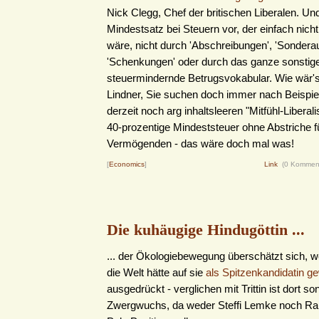
Nick Clegg, Chef der britischen Liberalen. Un
Mindestsatz bei Steuern vor, der einfach nicht
wäre, nicht durch 'Abschreibungen', 'Sonder
'Schenkungen' oder durch das ganze sonstig
steuermindernde Betrugsvokabular. Wie wär's
Lindner, Sie suchen doch immer nach Beispiel
derzeit noch arg inhaltsleeren "Mitfühl-Libera
40-prozentige Mindeststeuer ohne Abstriche fü
Vermögenden - das wäre doch mal was!
[
Economics
]
Link
(0 Kommen
Die kuhäugige Hindugöttin ...
... der Ökologiebewegung überschätzt sich, w
die Welt hätte auf sie
als Spitzenkandidatin ge
ausgedrückt - verglichen mit Trittin ist dort so
Zwergwuchs, da weder Steffi Lemke noch Ral