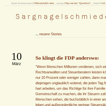
letzte Kommentare
/
Offensichtlich wird...
wuerg
/
Das mit der "Querfront"...
kristof
/
Ich
...
neuere Stories
10
So klingt die FDP anderswo:
März
"Wenn Menschen Millionen verdienen, sich e
Rechtsanwälten und Steuerberatern leisten 
nur 20 Prozent oder weniger zahlen, dann ma
diejenigen unglaublich wütend, die jeden Tag f
hart arbeiten, um das Richtige für ihre Familie
Gemeinschaft zu machen, die ihr Steuern za
Menschen sehen, die buchstäblich in einer a
leben und außerordentliche geringe Steuersät